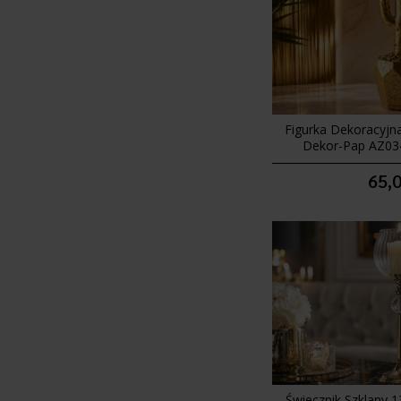
Figurka Dekoracyjn
Dekor-Pap AZ03
65,0
Świecznik Szklany 1