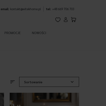
email:
kontakt@witekhome.pl
tel:
+48 669 706 703
PROMOCJE
NOWOŚCI
sort
expand_more
Sortowanie