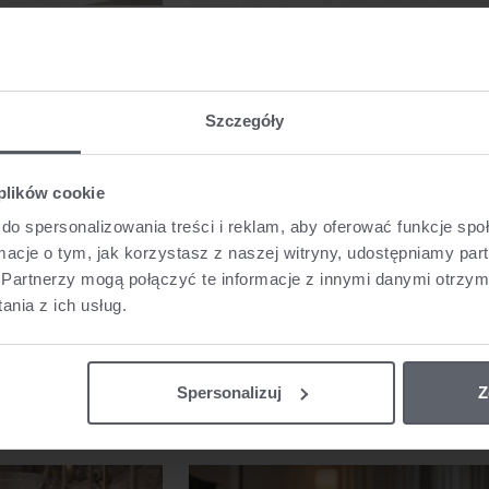
Zajączki 15 Cm GJ0049
Wianek Wielkanocny 45 Cm CX0839 Deko
Pap
0 zł
89,00 zł
Szczegóły
 plików cookie
do spersonalizowania treści i reklam, aby oferować funkcje sp
ormacje o tym, jak korzystasz z naszej witryny, udostępniamy p
Partnerzy mogą połączyć te informacje z innymi danymi otrzym
nia z ich usług.
 28 Cm CX0850 Dekor-
Figurka Dekoracyjna Kura 15,1 Cm
ap
Ceramiczna
Spersonalizuj
Z
0 zł
40,00 zł