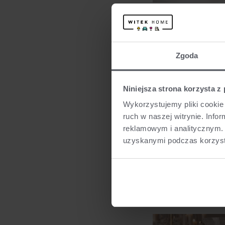
Figurka Dekoracyjna 
69,0
Zgoda
Niniejsza strona korzysta z
Wykorzystujemy pliki cookie 
ruch w naszej witrynie. Inf
reklamowym i analitycznym. 
uzyskanymi podczas korzysta
Wianek Wielkanocny
P
45,0