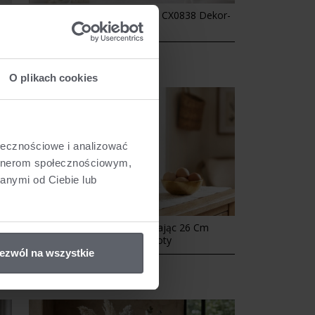
r-
Wianek Wielkanocny 40 Cm CX0838 Dekor-
Pap
109,00 zł
O plikach cookies
ołecznościowe i analizować
artnerom społecznościowym,
anymi od Ciebie lub
Figurka Dekoracyjna Zając 26 Cm
Ceramiczny Złoty
ezwól na wszystkie
55,00 zł