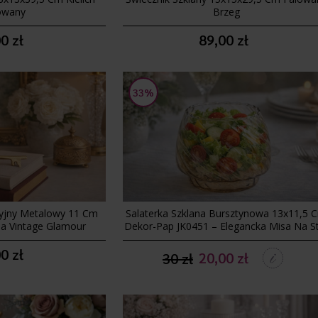
owany
Brzeg
0 zł
89,00 zł
33%
cyjny Metalowy 11 Cm
Salaterka Szklana Bursztynowa 13x11,5 
a Vintage Glamour
Dekor-Pap JK0451 – Elegancka Misa Na S
0 zł
20,00 zł
30 zł