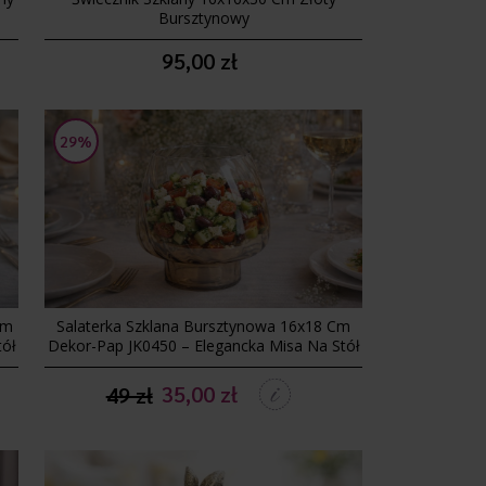
Bursztynowy
95,00 zł
29%
Cm
Salaterka Szklana Bursztynowa 16x18 Cm
tół
Dekor-Pap JK0450 – Elegancka Misa Na Stół
35,00 zł
49 zł