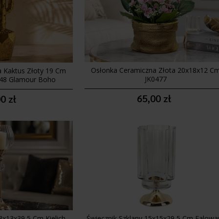
Osłonka Ceramiczna Złota 20x18x12 C
a Kaktus Złoty 19 Cm
JK0477
48 Glamour Boho
65,00 zł
0 zł
3x13x39,5 Cm Kielich
Świecznik Szklany 15x15x29,5 Cm Falowa